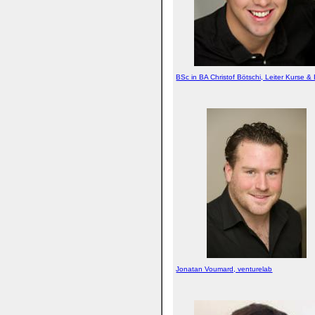
BSc in BA Christof Bötschi, Leiter Kurse &
Jonatan Voumard, venturelab