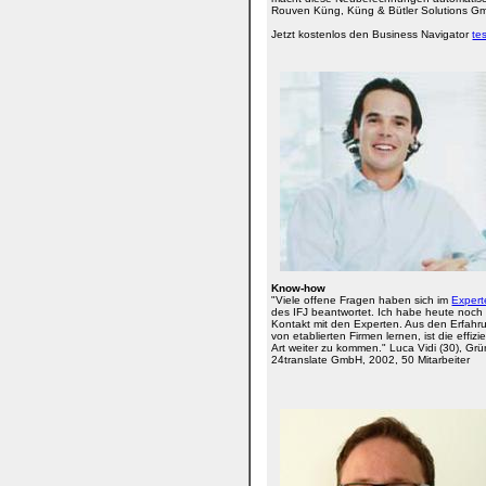
Rouven Küng, Küng & Bütler Solutions G
Jetzt kostenlos den Business Navigator
te
Know-how
"Viele offene Fragen haben sich im
Expert
des IFJ beantwortet. Ich habe heute noch
Kontakt mit den Experten. Aus den Erfah
von etablierten Firmen lernen, ist die effizi
Art weiter zu kommen." Luca Vidi (30), Gr
24translate GmbH, 2002, 50 Mitarbeiter