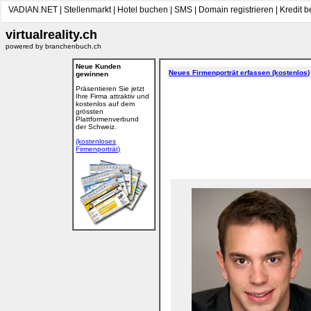
VADIAN.NET
|
Stellenmarkt
|
Hotel buchen
|
SMS
|
Domain registrieren
|
Kredit 
virtualreality.ch
powered by branchenbuch.ch
Neue Kunden
Neues Firmenporträt erfassen (kostenlos)
gewinnen
Präsentieren Sie jetzt
Ihre Firma attraktiv und
kostenlos auf dem
grössten
Plattformenverbund
der Schweiz.
(kostenloses
Firmenporträt)