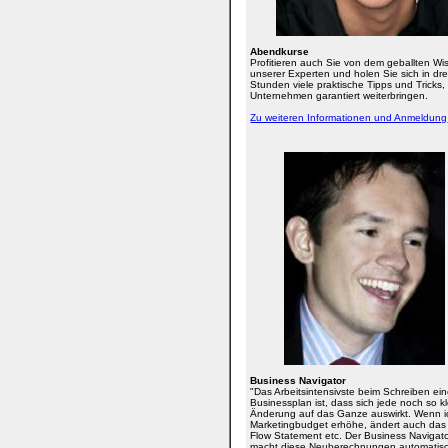
Abendkurse
Profitieren auch Sie von dem geballten Wi
unserer Experten und holen Sie sich in dre
Stunden viele praktische Tipps und Tricks, 
Unternehmen garantiert weiterbringen.
Zu weiteren Informationen und Anmeldung
Business Navigator
"Das Arbeitsintensivste beim Schreiben ei
Businessplan ist, dass sich jede noch so k
Änderung auf das Ganze auswirkt. Wenn i
Marketingbudget erhöhe, ändert auch da
Flow Statement etc. Der Business Navigat
macht diese Neuberechnungen automatisc