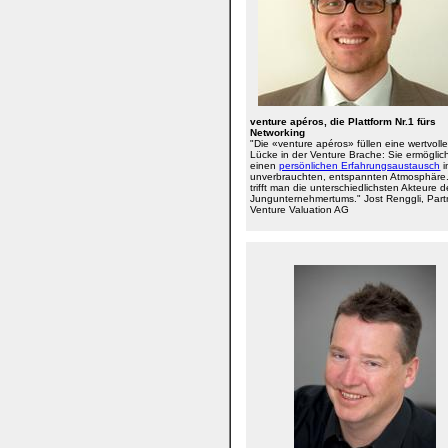
venture apéros, die Plattform Nr.1 fürs
Networking
"Die «venture apéros» füllen eine wertvoll
Lücke in der Venture Brache: Sie ermögli
einen
persönlichen Erfahrungsaustausch
i
unverbrauchten, entspannten Atmosphäre.
trifft man die unterschiedlichsten Akteure 
Jungunternehmertums." Jost Renggli, Part
Venture Valuation AG